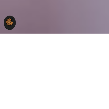
Über uns
Seit dem 1. Februar 1999 ist
Blumen
Vergissmeinnicht
stolz darauf, ein fester Bestandteil
der Gemeinde Aldrans in Tirol, Österreich, zu sein.
Unter der liebevollen Leitung von Floristenmeisterin
Irene Falgschlunger haben wir uns einen Namen als
führendes Blumenfachgeschäft in der Region gemacht.